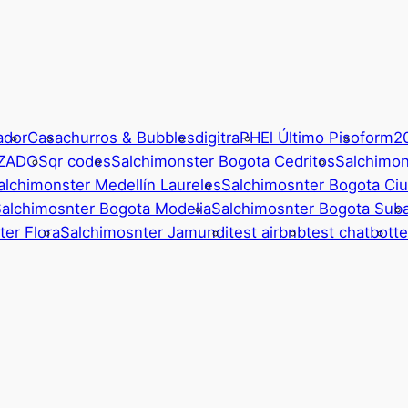
ador
Casa
churros & Bubbles
digitraPH
El Último Piso
form2
IZADOS
qr codes
Salchimonster Bogota Cedritos
Salchimon
alchimonster Medellín Laureles
Salchimosnter Bogota Ci
alchimosnter Bogota Modelia
Salchimosnter Bogota Sub
er Flora
Salchimosnter Jamundi
test airbnb
test chatbot
te