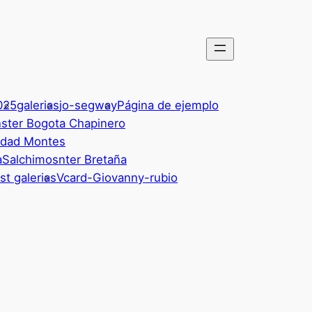
025
galerias
jo-segway
Página de ejemplo
ster Bogota Chapinero
udad Montes
a
Salchimosnter Bretaña
st galerias
Vcard-Giovanny-rubio