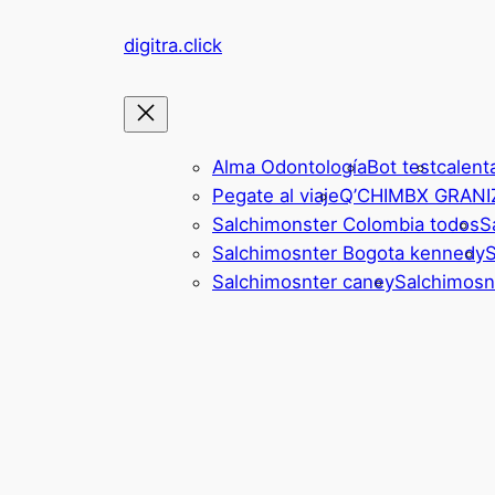
Skip
digitra.click
to
content
Alma Odontología
Bot test
calent
Pegate al viaje
Q’CHIMBX GRAN
Salchimonster Colombia todos
S
Salchimosnter Bogota kennedy
S
Salchimosnter caney
Salchimosnt