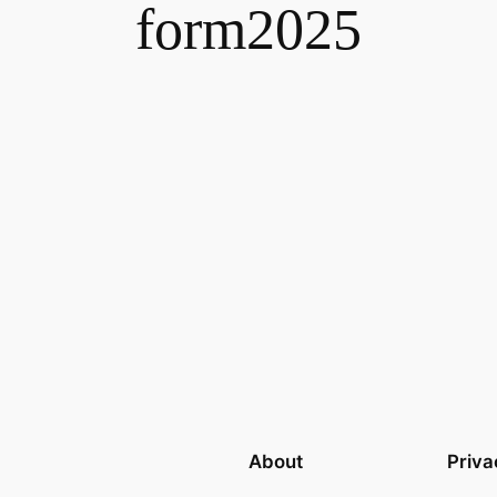
form2025
About
Priva